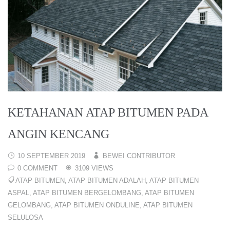
KETAHANAN ATAP BITUMEN PADA
ANGIN KENCANG
10 SEPTEMBER 2019
BEWEI CONTRIBUTOR
0 COMMENT
3109 VIEWS
ATAP BITUMEN
,
ATAP BITUMEN ADALAH
,
ATAP BITUMEN
ASPAL
,
ATAP BITUMEN BERGELOMBANG
,
ATAP BITUMEN
GELOMBANG
,
ATAP BITUMEN ONDULINE
,
ATAP BITUMEN
SELULOSA