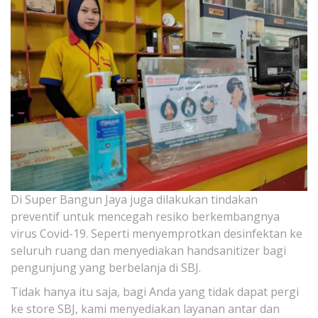
Di Super Bangun Jaya juga dilakukan tindakan
preventif untuk mencegah resiko berkembangnya
virus Covid-19. Seperti menyemprotkan desinfektan ke
seluruh ruang dan menyediakan handsanitizer bagi
pengunjung yang berbelanja di SBJ.
Tidak hanya itu saja, bagi Anda yang tidak dapat pergi
ke store SBJ, kami menyediakan layanan antar dan