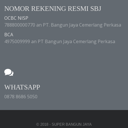
NOMOR REKENING RESMI SBJ
OCBC NISP
788800000770 an PT. Bangun Jaya Cemerlang Perkasa
BCA
4975009999 an PT Bangun Jaya Cemerlang Perkasa
WHATSAPP
0878 8686 5050
© 2018 - SUPER BANGUN JAYA