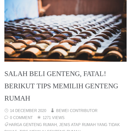
SALAH BELI GENTENG, FATAL!
BERIKUT TIPS MEMILIH GENTENG
RUMAH
14 DECEMBER 2020
BEWEI CONTRIBUTOR
0 COMMENT
1271 VIEWS
HARGA GENTENG RUMAH
,
JENIS ATAP RUMAH YANG TIDAK