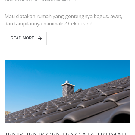
Mau ciptakan rumah yang gentengnya bagus, awet,
dan tampilannya minimalis? Cek di sini!
READ MORE
JENIS-JENIS GENTENG ATAP RUMAH