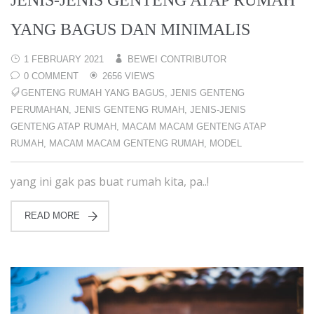
YANG BAGUS DAN MINIMALIS
1 FEBRUARY 2021
BEWEI CONTRIBUTOR
0 COMMENT
2656 VIEWS
GENTENG RUMAH YANG BAGUS
,
JENIS GENTENG
PERUMAHAN
,
JENIS GENTENG RUMAH
,
JENIS-JENIS
GENTENG ATAP RUMAH
,
MACAM MACAM GENTENG ATAP
RUMAH
,
MACAM MACAM GENTENG RUMAH
,
MODEL
yang ini gak pas buat rumah kita, pa..!
READ MORE