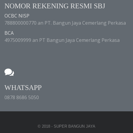
NOMOR REKENING RESMI SBJ
OCBC NISP
788800000770 an PT. Bangun Jaya Cemerlang Perkasa
BCA
4975009999 an PT Bangun Jaya Cemerlang Perkasa
WHATSAPP
0878 8686 5050
© 2018 - SUPER BANGUN JAYA