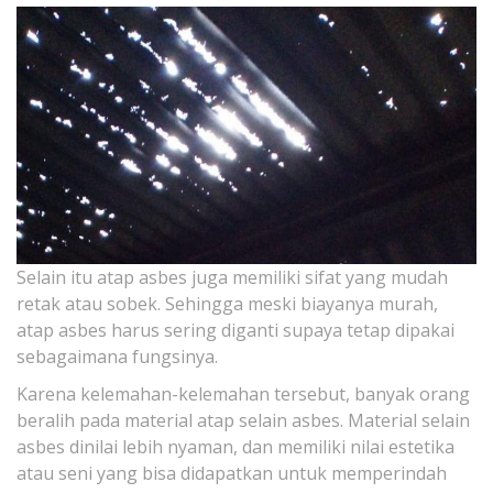
Selain itu atap asbes juga memiliki sifat yang mudah
retak atau sobek. Sehingga meski biayanya murah,
atap asbes harus sering diganti supaya tetap dipakai
sebagaimana fungsinya.
Karena kelemahan-kelemahan tersebut, banyak orang
beralih pada material atap selain asbes. Material selain
asbes dinilai lebih nyaman, dan memiliki nilai estetika
atau seni yang bisa didapatkan untuk memperindah