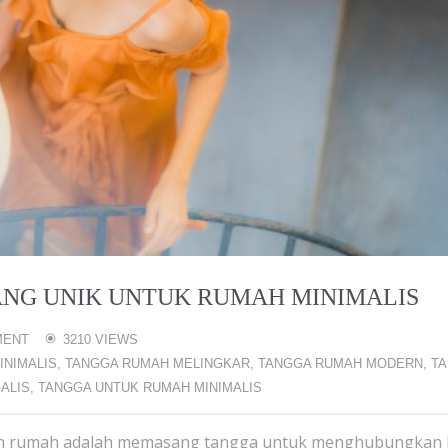
YANG UNIK UNTUK RUMAH MINIMALIS
MENT
3210 VIEWS
INIMALIS
,
TANGGA RUMAH MELINGKAR
,
TANGGA RUMAH MODERN
,
T
ALIS
,
TANGGA UNTUK RUMAH MINIMALIS
n rumah adalah memasang tangga untuk menghubungkan l