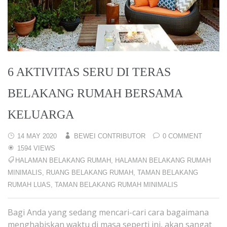
6 AKTIVITAS SERU DI TERAS
BELAKANG RUMAH BERSAMA
KELUARGA
14 MAY 2020
BEWEI CONTRIBUTOR
0 COMMENT
1594 VIEWS
HALAMAN BELAKANG RUMAH
,
HALAMAN BELAKANG RUMAH
MINIMALIS
,
RUANG BELAKANG RUMAH
,
TAMAN BELAKANG
RUMAH LUAS
,
TAMAN BELAKANG RUMAH MINIMALIS
Bagi Anda yang sedang mencari-cari cara bagaimana
menghabiskan waktu di masa seperti ini, akan sangat