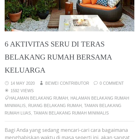
6 AKTIVITAS SERU DI TERAS
BELAKANG RUMAH BERSAMA
KELUARGA
14 MAY 2020
BEWEI CONTRIBUTOR
0 COMMENT
1592 VIEWS
HALAMAN BELAKANG RUMAH
,
HALAMAN BELAKANG RUMAH
MINIMALIS
,
RUANG BELAKANG RUMAH
,
TAMAN BELAKANG
RUMAH LUAS
,
TAMAN BELAKANG RUMAH MINIMALIS
Bagi Anda yang sedang mencari-cari cara bagaimana
menghabiskan waktu di masa seperti ini, akan sangat