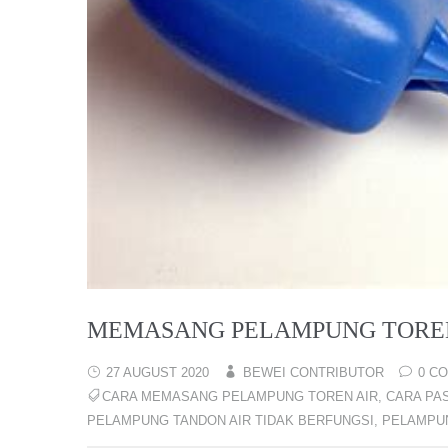
MEMASANG PELAMPUNG TOREN 
27 AUGUST 2020
BEWEI CONTRIBUTOR
0 C
CARA MEMASANG PELAMPUNG TOREN AIR
,
CARA PA
PELAMPUNG TANDON AIR TIDAK BERFUNGSI
,
PELAMPUN