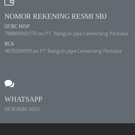
NOMOR REKENING RESMI SBJ
OCBC NISP
788800000770 an PT. Bangun Jaya Cemerlang Perkasa
BCA
4975009999 an PT Bangun Jaya Cemerlang Perkasa
WHATSAPP
0878 8686 5050