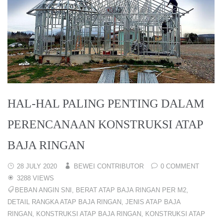
HAL-HAL PALING PENTING DALAM
PERENCANAAN KONSTRUKSI ATAP
BAJA RINGAN
28 JULY 2020
BEWEI CONTRIBUTOR
0 COMMENT
3288 VIEWS
BEBAN ANGIN SNI
,
BERAT ATAP BAJA RINGAN PER M2
,
DETAIL RANGKA ATAP BAJA RINGAN
,
JENIS ATAP BAJA
RINGAN
,
KONSTRUKSI ATAP BAJA RINGAN
,
KONSTRUKSI ATAP