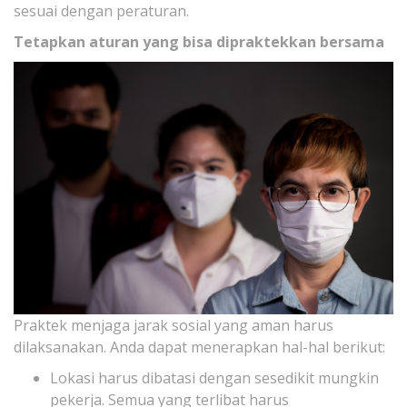
sesuai dengan peraturan.
Tetapkan aturan yang bisa dipraktekkan bersama
Praktek menjaga jarak sosial yang aman harus
dilaksanakan. Anda dapat menerapkan hal-hal berikut:
Lokasi harus dibatasi dengan sesedikit mungkin
pekerja. Semua yang terlibat harus