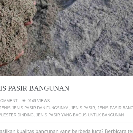
IS PASIR BANGUNAN
COMMENT
9149 VIEWS
JENIS JENIS PASIR DAN FUNGSINYA
,
JENIS PASIR
,
JENIS PASIR BAN
PLESTER DINDING
,
JENIS PASIR YANG BAGUS UNTUK BANGUNAN
asilkan kualitas bangunan yang berbeda juga? Berbicara t