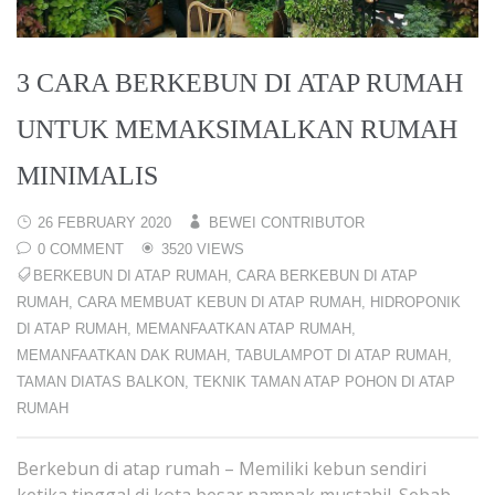
3 CARA BERKEBUN DI ATAP RUMAH
UNTUK MEMAKSIMALKAN RUMAH
MINIMALIS
26 FEBRUARY 2020
BEWEI CONTRIBUTOR
0 COMMENT
3520 VIEWS
BERKEBUN DI ATAP RUMAH
,
CARA BERKEBUN DI ATAP
RUMAH
,
CARA MEMBUAT KEBUN DI ATAP RUMAH
,
HIDROPONIK
DI ATAP RUMAH
,
MEMANFAATKAN ATAP RUMAH
,
MEMANFAATKAN DAK RUMAH
,
TABULAMPOT DI ATAP RUMAH
,
TAMAN DIATAS BALKON
,
TEKNIK TAMAN ATAP POHON DI ATAP
RUMAH
Berkebun di atap rumah – Memiliki kebun sendiri
ketika tinggal di kota besar nampak mustahil. Sebab