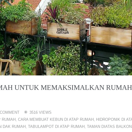
RUMAH UNTUK MEMAKSIMALKAN RUMAH
 COMMENT
3516 VIEWS
P RUMAH
,
CARA MEMBUAT KEBUN DI ATAP RUMAH
,
HIDROPONIK DI AT
N DAK RUMAH
,
TABULAMPOT DI ATAP RUMAH
,
TAMAN DIATAS BALKON