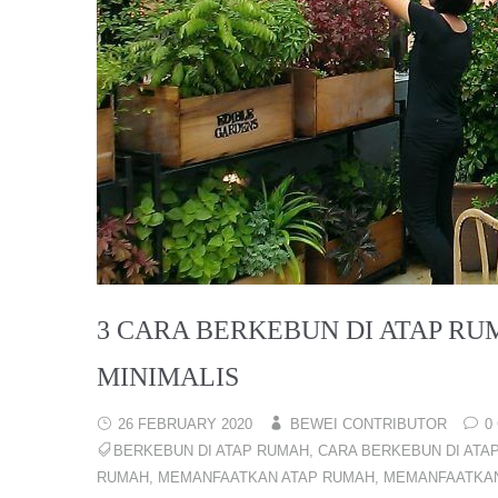
3 CARA BERKEBUN DI ATAP 
MINIMALIS
26 FEBRUARY 2020
BEWEI CONTRIBUTOR
0
BERKEBUN DI ATAP RUMAH
,
CARA BERKEBUN DI ATA
RUMAH
,
MEMANFAATKAN ATAP RUMAH
,
MEMANFAATKA