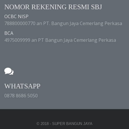
NOMOR REKENING RESMI SBJ
OCBC NISP
788800000770 an PT. Bangun Jaya Cemerlang Perkasa
BCA
4975009999 an PT Bangun Jaya Cemerlang Perkasa
WHATSAPP
0878 8686 5050
© 2018 - SUPER BANGUN JAYA