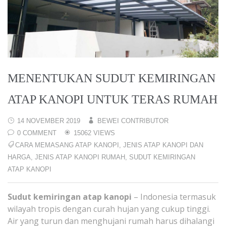
MENENTUKAN SUDUT KEMIRINGAN
ATAP KANOPI UNTUK TERAS RUMAH
14 NOVEMBER 2019
BEWEI CONTRIBUTOR
0 COMMENT
15062 VIEWS
CARA MEMASANG ATAP KANOPI
,
JENIS ATAP KANOPI DAN
HARGA
,
JENIS ATAP KANOPI RUMAH
,
SUDUT KEMIRINGAN
ATAP KANOPI
Sudut kemiringan atap kanopi
– Indonesia termasuk
wilayah tropis dengan curah hujan yang cukup tinggi.
Air yang turun dan menghujani rumah harus dihalangi