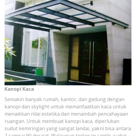
Kanopi Kaca
Semakin banyak rumah, kantor, dan gedung dengan
kanopi dan skylight untuk memanfaatkan kaca untuk
menaikkan nilai estetika dan menambah pencahayaan
ruangan. Untuk membuat kanopi kaca, diperlukan
sudut kemiringan yang sangat landai, yakni bisa antara
2 sampai 90 derajat. Walaupun terkesan cantik, sudut