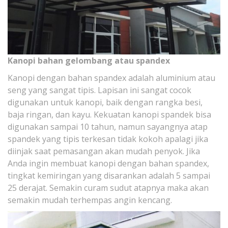
Kanopi bahan gelombang atau spandex
Kanopi dengan bahan spandex adalah aluminium atau
seng yang sangat tipis. Lapisan ini sangat cocok
digunakan untuk kanopi, baik dengan rangka besi,
baja ringan, dan kayu. Kekuatan kanopi spandek bisa
digunakan sampai 10 tahun, namun sayangnya atap
spandek yang tipis terkesan tidak kokoh apalagi jika
diinjak saat pemasangan akan mudah penyok. Jika
Anda ingin membuat kanopi dengan bahan spandex,
tingkat kemiringan yang disarankan adalah 5 sampai
25 derajat. Semakin curam sudut atapnya maka akan
semakin mudah terhempas angin kencang.