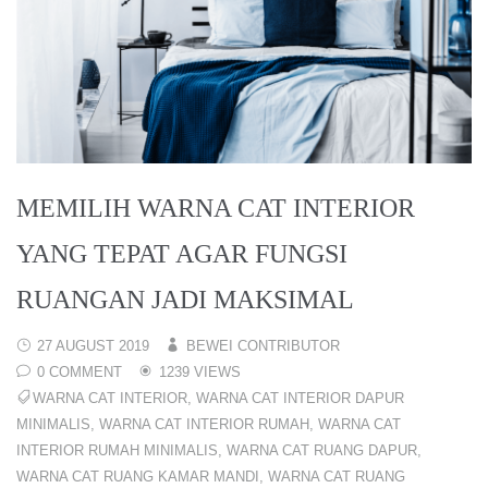
MEMILIH WARNA CAT INTERIOR
YANG TEPAT AGAR FUNGSI
RUANGAN JADI MAKSIMAL
27 AUGUST 2019
BEWEI CONTRIBUTOR
0 COMMENT
1239 VIEWS
WARNA CAT INTERIOR
,
WARNA CAT INTERIOR DAPUR
MINIMALIS
,
WARNA CAT INTERIOR RUMAH
,
WARNA CAT
INTERIOR RUMAH MINIMALIS
,
WARNA CAT RUANG DAPUR
,
WARNA CAT RUANG KAMAR MANDI
,
WARNA CAT RUANG