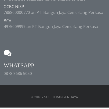
OCBC NISP
788800000770 an PT. Bangun Jaya Cemerlang Perkasa
BCA
4975009999 an PT Bangun Jaya Cemerlang Perkasa
WHATSAPP
0878 8686 5050
© 2018 - SUPER BANGUN JAYA