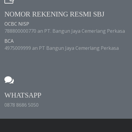
NOMOR REKENING RESMI SBJ
OCBC NISP
788800000770 an PT. Bangun Jaya Cemerlang Perkasa
BCA
4975009999 an PT Bangun Jaya Cemerlang Perkasa
WHATSAPP
0878 8686 5050