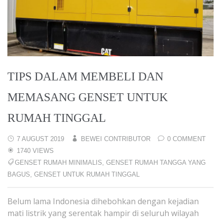
TIPS DALAM MEMBELI DAN
MEMASANG GENSET UNTUK
RUMAH TINGGAL
7 AUGUST 2019
BEWEI CONTRIBUTOR
0 COMMENT
1740 VIEWS
GENSET RUMAH MINIMALIS
,
GENSET RUMAH TANGGA YANG
BAGUS
,
GENSET UNTUK RUMAH TINGGAL
Belum lama Indonesia dihebohkan dengan kejadian
mati listrik yang serentak hampir di seluruh wilayah