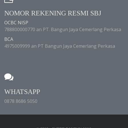
NOMOR REKENING RESMI SBJ
OCBC NISP
788800000770 an PT. Bangun Jaya Cemerlang Perkasa
BCA
4975009999 an PT Bangun Jaya Cemerlang Perkasa
WHATSAPP
0878 8686 5050